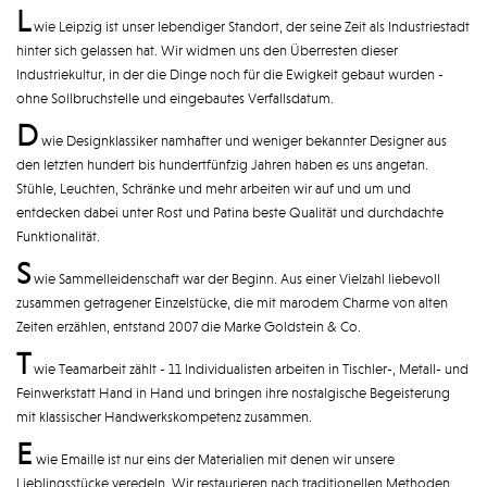
L
wie Leipzig ist unser lebendiger Standort, der seine Zeit als Industriestadt
hinter sich gelassen hat. Wir widmen uns den Überresten dieser
Industriekultur, in der die Dinge noch für die Ewigkeit gebaut wurden -
ohne Sollbruchstelle und eingebautes Verfallsdatum.
D
wie Designklassiker namhafter und weniger bekannter Designer aus
den letzten hundert bis hundertfünfzig Jahren haben es uns angetan.
Stühle, Leuchten, Schränke und mehr arbeiten wir auf und um und
entdecken dabei unter Rost und Patina beste Qualität und durchdachte
Funktionalität.
S
wie Sammelleidenschaft war der Beginn. Aus einer Vielzahl liebevoll
zusammen getragener Einzelstücke, die mit marodem Charme von alten
Zeiten erzählen, entstand 2007 die Marke Goldstein & Co.
T
wie Teamarbeit zählt - 11 Individualisten arbeiten in Tischler-, Metall- und
Feinwerkstatt Hand in Hand und bringen ihre nostalgische Begeisterung
mit klassischer Handwerkskompetenz zusammen.
E
wie Emaille ist nur eins der Materialien mit denen wir unsere
Lieblingsstücke veredeln. Wir restaurieren nach traditionellen Methoden