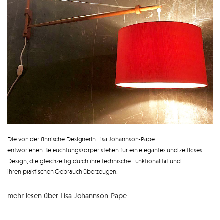
Die von der finnische Designerin Lisa Johannson-Pape
e
ntworfenen
Beleuchtungskörper stehen für ein elegantes und zeitloses
Design, d
ie
gleichzeitig durch i
hre
technische Funktionalität und
i
hren
praktischen Gebrauch überzeug
en
.
mehr lesen über Lisa Johannson-Pape