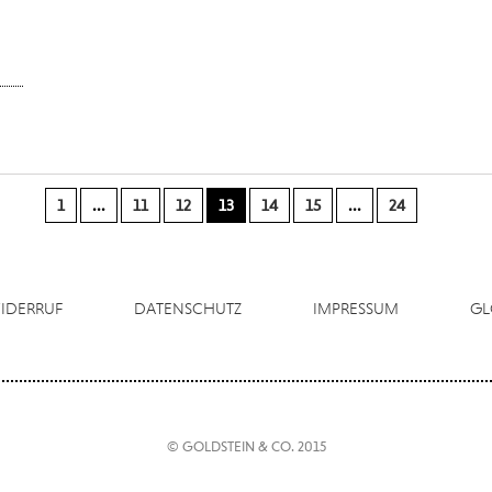
1
...
11
12
13
14
15
...
24
IDERRUF
DATENSCHUTZ
IMPRESSUM
GL
© GOLDSTEIN & CO. 2015