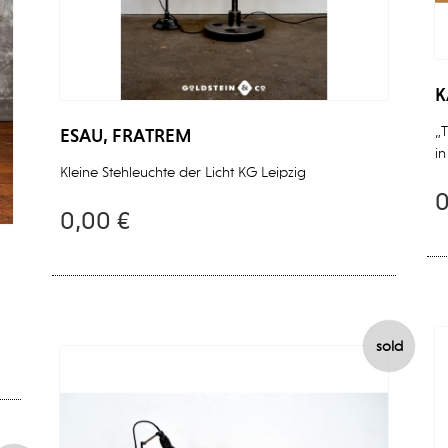
K
ESAU, FRATREM
„T
in
Kleine Stehleuchte der Licht KG Leipzig
0
0,00 €
sold