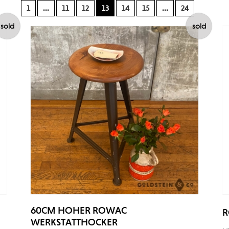
1
...
11
12
13
14
15
...
24
sold
sold
60CM HOHER ROWAC
R
WERKSTATTHOCKER