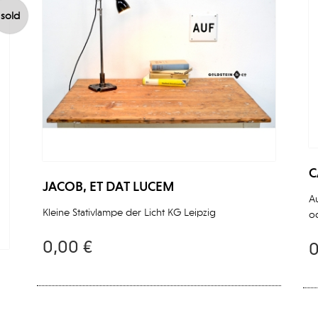
sold
C
JACOB, ET DAT LUCEM
A
Kleine Stativlampe der Licht KG Leipzig
od
0,00 €
0