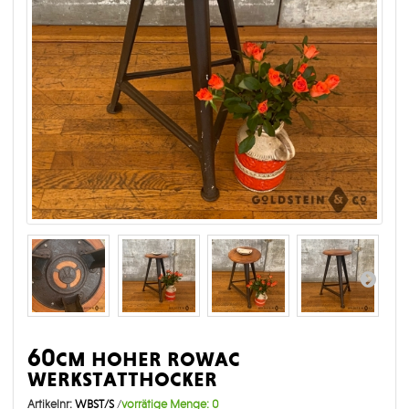
60cm hoher rowac
werkstatthocker
Artikelnr:
WBST/S
/
vorrätige Menge:
0