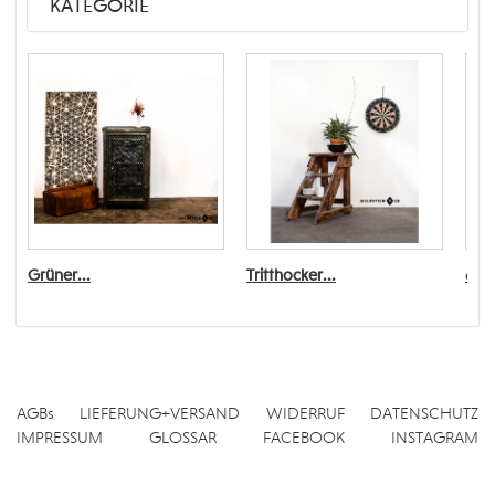
KATEGORIE
Grüner...
Tritthocker...
6er 
AGBs
LIEFERUNG+VERSAND
WIDERRUF
DATENSCHUTZ
IMPRESSUM
GLOSSAR
FACEBOOK
INSTAGRAM