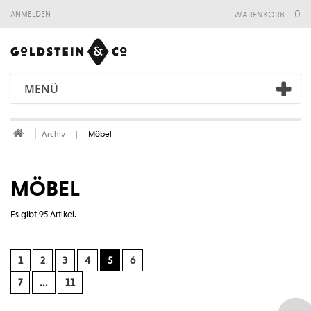
warenkorb
0
anmelden
MENÜ
Archiv
Möbel
MÖBEL
Es gibt 95 Artikel.
1
2
3
4
5
6
7
...
11