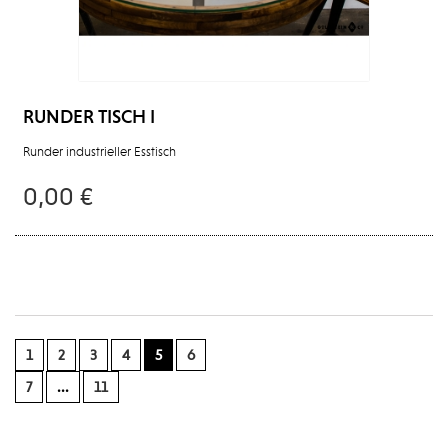
RUNDER TISCH I
Runder industrieller Esstisch
0,00 €
1
2
3
4
5
6
7
...
11