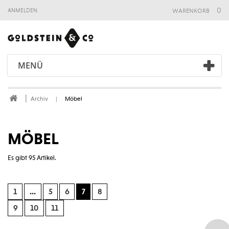
warenkorb
0
anmelden
MENÜ
Archiv
Möbel
MÖBEL
Es gibt 95 Artikel.
1
...
5
6
7
8
9
10
11