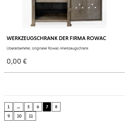
WERKZEUGSCHRANK DER FIRMA ROWAC
Überarbeiteter, originaler Rowac-Werkzeugschrank
0,00 €
1
...
5
6
7
8
9
10
11