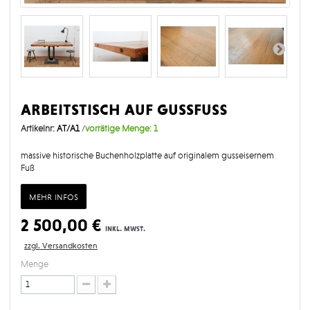
arbeitstisch auf gussfuß
Artikelnr:
AT/A1
/
vorrätige Menge:
1
massive historische Buchenholzplatte auf originalem gusseisernem
Fuß
mehr infos
2 500,00 €
inkl. mwst.
zzgl. Versandkosten
Menge