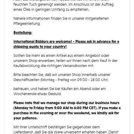
feuchten Tuch gereinigt werden. Im Anschluss ist der Auftrag
eines Öles in geringen Umfang zu empfehlen.
Nähere Informationen finden Sie in unserer mitgelieferten
Pflegeanleitung.
Bestellung:
International Bidders are welcome! - Please ask in advance for a
shipping quote to your country!
Sollten Sie mehr als einen Artikel aus einem Angebot oder
unserem Shop erwerben, teilen wir Ihnen nach dem Kauf in der
Kaufabwicklung die richtigen Versandkosten mit.
Bitte beachten Sie, daß wir unseren Shop innerhalb unserer
Geschäftszeiten (Montag - Freitag von 09:00 - 18:00 Uhr)
betreuen, und haben Sie bei Käufen am Abend oder am
Wochenende etwas Geduld.
Please note that we manage our shop during our business hours
(Monday to Friday from 9:00 AM to 6:00 PM CET). If you make a
purchase in the evening or over the weekend, we kindly ask for
your patience.
Mit Ihrer Unterschrift bestätigen Sie gegenüber dem
Lieferdienst, daß Sie die Ware unversehrt erhalten haben. Damit