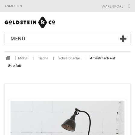
warenkorb
0
anmelden
MENÜ
Möbel
Tische
Schreibtische
Arbeitstisch auf
Gussfuß