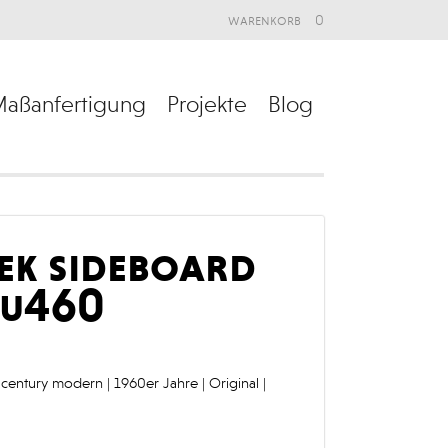
warenkorb
0
aßanfertigung
Projekte
Blog
tek sideboard
 u460
d-century modern | 1960er Jahre | Original |