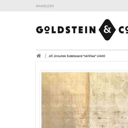
anmelden
Jiří Jiroutek Sideboard "skříňka" U460