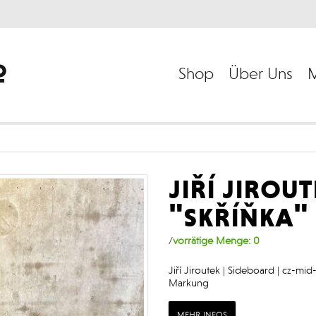
Shop
Über Uns
M
jiří jirou
"skříňka"
/
vorrätige Menge:
0
Jiří Jiroutek | Sideboard | cz-mi
Markung
mehr infos