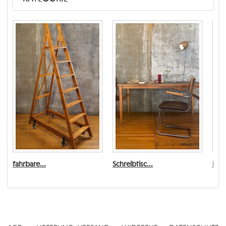
fahrbare...
Schreibtisc...
Esst