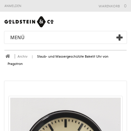
warenkorb
0
anmelden
MENÜ
Archiv
Staub- und Wassergeschützte Bakelit Uhr von
Pragotron