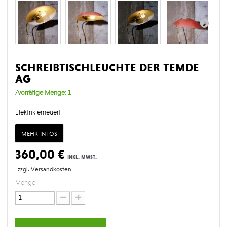
schreibtischleuchte der temde
ag
/
vorrätige Menge:
1
Elektrik erneuert
mehr infos
360,00 €
inkl. mwst.
zzgl. Versandkosten
Menge