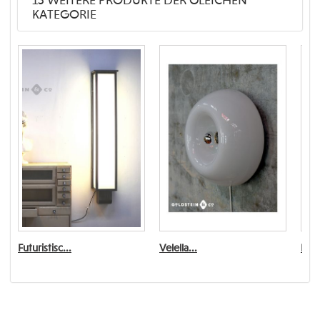
15 WEITERE PRODUKTE DER GLEICHEN
KATEGORIE
Futuristisc...
Velella...
Expl