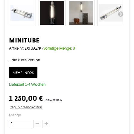
minitube
Artikelnr:
EXTUA3/P
/
vorrätige Menge:
3
...die kurze Version
mehr infos
Lieferzeit 1-4 Wochen
1 250,00 €
inkl. mwst.
zzgl. Versandkosten
Menge