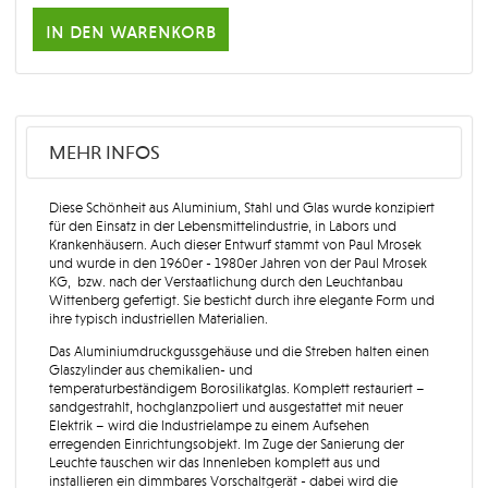
in den warenkorb
MEHR INFOS
Diese Schönheit aus Aluminium, Stahl und Glas wurde konzipiert
für den Einsatz in der Lebensmittelindustrie, in Labors und
Krankenhäusern. Auch dieser Entwurf stammt von Paul Mrosek
und wurde in den 1960er - 1980er Jahren von der
Paul Mrosek
KG,
bzw. nach der Verstaatlichung durch den
Leuchtanbau
Wittenberg
gefertigt. Sie besticht durch ihre elegante Form und
ihre typisch industriellen Materialien.
Das Aluminiumdruckgussgehäuse und die Streben halten einen
Glaszylinder aus chemikalien- und
temperaturbeständigem Borosilikatglas. Komplett restauriert –
sandgestrahlt, hochglanzpoliert und ausgestattet mit neuer
Elektrik – wird die Industrielampe zu einem Aufsehen
erregenden Einrichtungsobjekt. Im Zuge der Sanierung der
Leuchte tauschen wir das Innenleben komplett aus und
installieren ein dimmbares Vorschaltgerät - dabei wird die