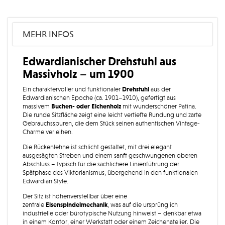
MEHR INFOS
Edwardianischer Drehstuhl aus
Massivholz – um 1900
Ein charaktervoller und funktionaler
Drehstuhl
aus der
Edwardianischen Epoche (ca. 1901–1910), gefertigt aus
massivem
Buchen- oder Eichenholz
mit wunderschöner Patina.
Die runde Sitzfläche zeigt eine leicht vertiefte Rundung und zarte
Gebrauchsspuren, die dem Stück seinen authentischen Vintage-
Charme verleihen.
Die Rückenlehne ist schlicht gestaltet, mit drei elegant
ausgesägten Streben und einem sanft geschwungenen oberen
Abschluss – typisch für die sachlichere Linienführung der
Spätphase des Viktorianismus, übergehend in den funktionalen
Edwardian Style.
Der Sitz ist höhenverstellbar über eine
zentrale
Eisenspindelmechanik
, was auf die ursprünglich
industrielle oder bürotypische Nutzung hinweist – denkbar etwa
in einem Kontor, einer Werkstatt oder einem Zeichenatelier. Die