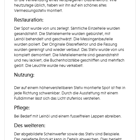
ist die Verwendung eines verspiegelten Glasreflektors. Wie
heutzutage üblich, haben wir ihn auf ein schönes altes
Vermessungsstativ montiert.
Restauration:
Der Spot wurde von uns zerlegt. Sämtliche Einzelteile wurden
gesandstrahlt. Die Stahlelemente wurden gebürstet, mit
Leinöl behandelt und geschwärzt. Die Messinganbauteile
wurden poliert. Der Originale Glasreflektor und die Fassung
wurden gereinigt und wieder verbaut. Das Stativ wurde von uns
komplett demontiert. Die Metallelemente sind gesandstrahlt
und neu lackiert, die Buchenholzstäbe geschliffen und mehrfach
geölt. Die Leuchte wurde neu verkabelt.
Nutzung:
Der auf einem höhenverstellbaren Stativ montierte Spot ist frei in
jede Richtung schwenkbar. Durch die Ausstattung mit einem
Fußdimmer lässt sich das Licht stufenlos verstellen.
Pflege:
Bei Bedarf mit Leinöl und einem fusselfreien Lappen abreiben.
Des weiteren:
Der abgebildete Scheinwerfer sowie das Stativ sind Beispiele.
Das gelieferte Produkt kann in Details abweichen. Dies bezieht