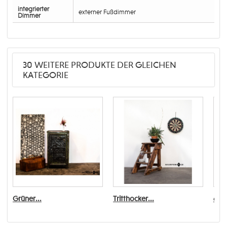
integrierter
externer Fußdimmer
Dimmer
30 WEITERE PRODUKTE DER GLEICHEN
KATEGORIE
Grüner...
Tritthocker...
6er 