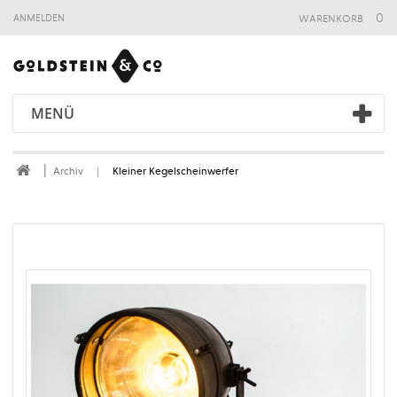
warenkorb
0
anmelden
MENÜ
Archiv
Kleiner Kegelscheinwerfer